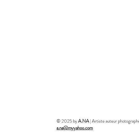
© 2025 by
A.NA
| Artiste auteur photograp
a.na@myyahoo.com