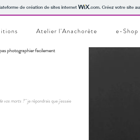
lateforme de création de sites internet
.com
. Créez votre site au
itions
Atelier l'Anachorète
e-Shop
t pas photographier facilement
de vos morts ?
"
je répondrais que j'essaie